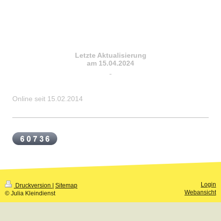
Letzte Aktualisierung
am 15.04.2024
Online seit 15.02.2014
Login
Druckversion
|
Sitemap
Webansicht
© Julia Kleindienst